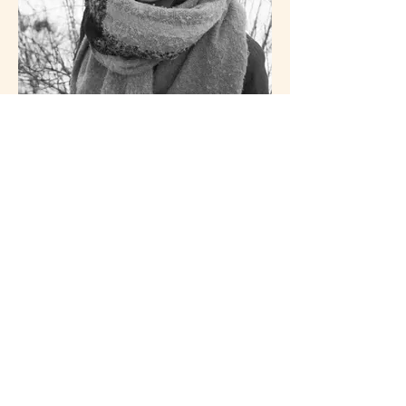
Petra Lehtimäki
Festivaalikoordinaattori, lipunmyynti
044 272 7812