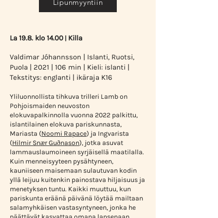
Lipunmyyntiin
La 19.8. klo 14.00
Killa
|
Valdimar Jóhannsson | Islanti, Ruotsi,
Puola | 2021 | 106 min | Kieli: islanti |
Tekstitys: englanti | ikäraja K16
Yliluonnollista tihkuva trilleri Lamb on
Pohjoismaiden neuvoston
elokuvapalkinnolla vuonna 2022 palkittu,
islantilainen elokuva pariskunnasta,
Mariasta (
Noomi Rapace
) ja Ingvarista
(
Hilmir Snær Guðnason
), jotka asuvat
lammauslaumoineen syrjäisellä maatilalla.
Kuin menneisyyteen pysähtyneen,
kauniiseen maisemaan sulautuvan kodin
yllä leijuu kuitenkin painostava hiljaisuus ja
menetyksen tuntu. Kaikki muuttuu, kun
pariskunta eräänä päivänä löytää mailtaan
salamyhkäisen vastasyntyneen, jonka he
päättävät kasvattaa omana lapsenaan.