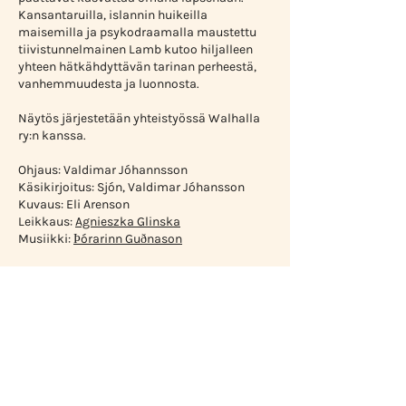
Kansantaruilla, islannin huikeilla
maisemilla ja psykodraamalla maustettu
tiivistunnelmainen Lamb kutoo hiljalleen
yhteen hätkähdyttävän tarinan perheestä,
vanhemmuudesta ja luonnosta.
Näytös järjestetään yhteistyössä Walhalla
ry:n kanssa.
Ohjaus: Valdimar Jóhannsson
Käsikirjoitus: Sjón, Valdimar Jóhansson
Kuvaus: Eli Arenson
Leikkaus:
Agnieszka Glinska
Musiikki:
Þórarinn Guðnason
“It’s the sweetest, most touching
waking nightmare you’ve ever
experienced.”
-Rolling Stone, David Fear