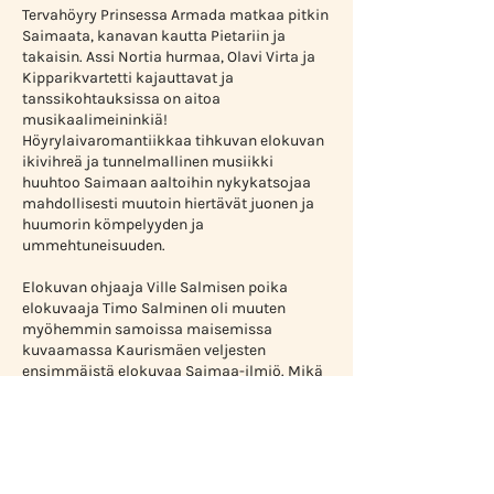
Tervahöyry Prinsessa Armada matkaa pitkin
Saimaata, kanavan kautta Pietariin ja
takaisin. Assi Nortia hurmaa, Olavi Virta ja
Kipparikvartetti kajauttavat ja
tanssikohtauksissa on aitoa
musikaalimeininkiä!
Höyrylaivaromantiikkaa tihkuvan elokuvan
ikivihreä ja tunnelmallinen musiikki
huuhtoo Saimaan aaltoihin nykykatsojaa
mahdollisesti muutoin hiertävät juonen ja
huumorin kömpelyyden ja
ummehtuneisuuden.
Elokuvan ohjaaja Ville Salmisen poika
elokuvaaja Timo Salminen oli muuten
myöhemmin samoissa maisemissa
kuvaamassa Kaurismäen veljesten
ensimmäistä elokuvaa Saimaa-ilmiö. Mikä
olisi parempi paikka esittää tämä SF-
klassikko kuin Saimaan ympäröimä
Riihisaari, jonka museolaivalaiturissa
yhtenä arvokkaista museohöyrylaivoista
kelluu maailman viimeinen aito