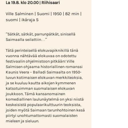
La 19.8. klo 20.00
Riihisaari
|
Ville Salminen | Suomi | 1950 | 82 min |
suomi | ikäraja S
”Sätkät, sätkät, parrunpätkät, sinisellä
Saimaalla seilattiin…”
Tätä perinteisellä elokuvapiknikillä tänä
vuonna nähtävää elokuvaa on odotettu
festivaalin ohjelmistoon pitkään! Ville
Salmisen ohjaama historiallinen romanssi
Kaunis Veera – Balladi Saimaalta on 1950-
luvun kotimaisen elokuvan merkkiteoksia,
ja se kuuluu kautta aikojen kymmenen
katsotuimman suomalaisen elokuvan
joukkoon. Tämä kansanomainen
komediallinen laulunäytelmä on yksi niistä
keskeisistä populaarikulttuurin teoksista,
joiden myötä Saimaan tarunhohtoinen kesä
piirtyi unohtumattomasti suomalaisten
mieleen ja sieluun.