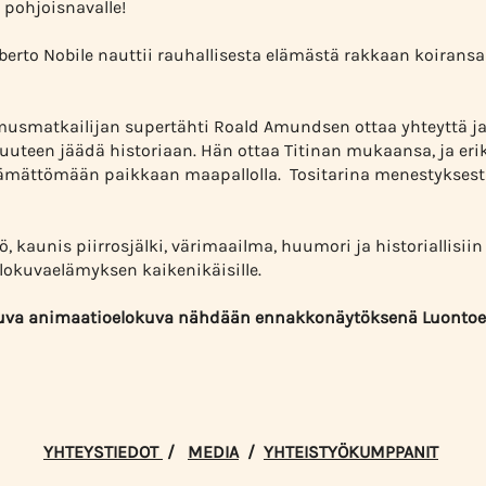
 pohjoisnavalle!
mberto Nobile nauttii rauhallisesta elämästä rakkaan koirans
musmatkailijan supertähti Roald Amundsen ottaa yhteyttä ja 
isuuteen jäädä historiaan. Hän ottaa Titinan mukaansa, ja er
ämättömään paikkaan maapallolla. Tositarina menestyksestä 
ö, kaunis piirrosjälki, värimaailma, huumori ja historiallisi
lokuvaelämyksen kaikenikäisille.
puva animaatioelokuva nähdään ennakkonäytöksenä Luontoelo
YHTEYSTIEDOT
/
MEDIA
/
YHTEISTYÖKUMPPANIT