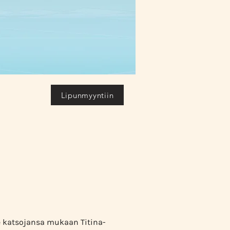
Lipunmyyntiin
ie katsojansa mukaan Titina-