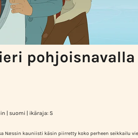
rieri pohjoisnavalla
in | suomi | ikäraja: S
sa Næssin kauniisti käsin piirretty koko perheen seikkailu v