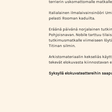
terrierin uskomattomalle matkalle
Italialainen ilmalaivainsinööri U
pelasti Rooman kaduilta.
Eräänä päivänä norjalainen tutki
Pohjoisnavan. Nobile tarttuu tila
tutkimusmatkalle viimeiseen löyt
Titinan silmin.
Arkistomateriaalin kekseliäs käytt
tekevät elokuvasta kiinnostavan e
Syksyllä elokuvateattereihin saa