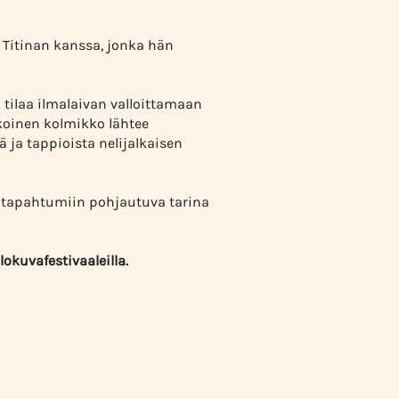
a Titinan kanssa, jonka hän
tilaa ilmalaivan valloittamaan
ikoinen kolmikko lähtee
ja tappioista nelijalkaisen
in tapahtumiin pohjautuva tarina
kuvafestivaaleilla.