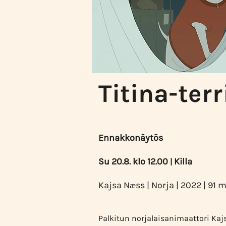
Titina-ter
Ennakkonäytös
Su 20.8. klo 12.00
Killa
|
K
ajsa Næss | Norja | 2022
| 91 m
Palkitun norjalaisanimaattori Kaj