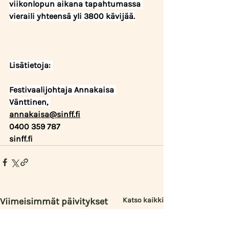
viikonlopun aikana tapahtumassa 
vieraili yhteensä yli 3800 kävijää.
Lisätietoja: 
Festivaalijohtaja Annakaisa 
Vänttinen, 
annakaisa@sinff.fi
0400 359 787
sinff.fi  
Viimeisimmät päivitykset
Katso kaikki