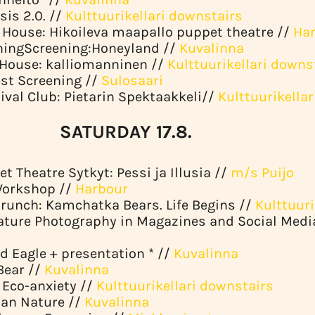
sis 2.0. //
Kulttuurikellari downstairs
 House: Hikoileva maapallo puppet theatre //
Har
ningScreening:Honeyland //
Kuvalinna
dHouse: kalliomanninen //
Kulttuurikellari downs
est Screening //
Sulosaari
tival Club: Pietarin Spektaakkeli//
Kulttuurikella
RDAY 17.8.
et Theatre Sytkyt: Pessi ja Illusia //
m/s Puijo
 Workshop //
Harbour
Brunch: Kamchatka Bears. Life Begins //
Kulttuuri
Nature Photography in Magazines and Social Medi
rd Eagle + presentation * //
Kuvalinna
Bear //
Kuvalinna
: Eco-anxiety //
Kulttuurikellari downstairs
man Nature //
Kuvalinna