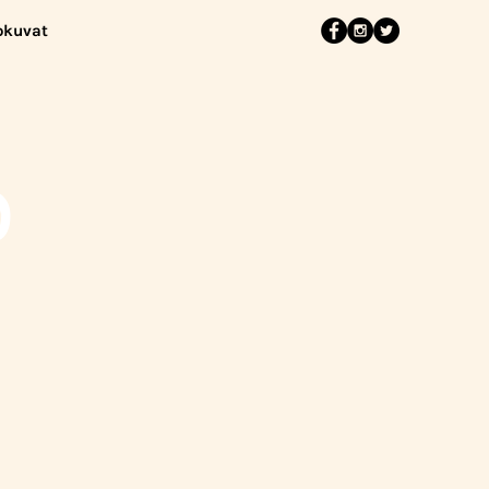
okuvat
9