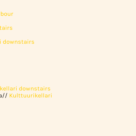
bour
tairs
ri downstairs
kellari
downstairs
a//
Kulttuurikellari