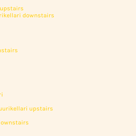
 upstairs
rikellari downstairs
nstairs
ri
uurikellari upstairs
 downstairs