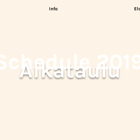
Info
El
Schedule 201
Aikataulu