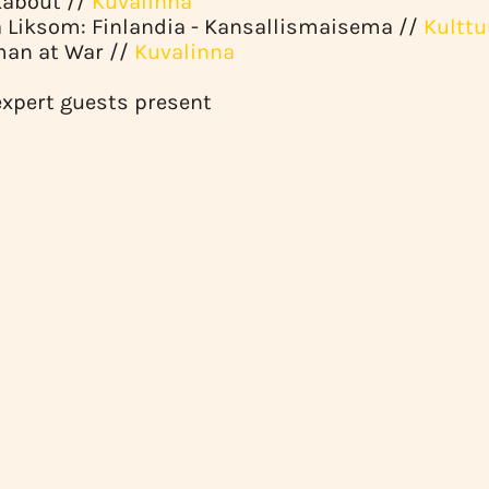
kabout //
Kuvalinna
a Liksom: Finlandia - Kansallismaisema //
Kulttu
man at War //
Kuvalinna
 expert guests present