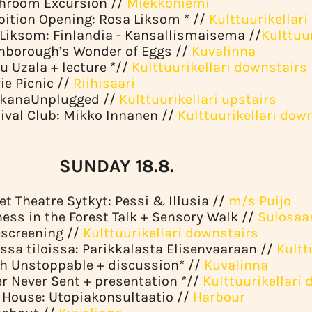
shroom Excursion //
Miekkoniemi
ibition Opening: Rosa Liksom * //
Kulttuurikellari
a Liksom: Finlandia - Kansallismaisema //
Kulttuu
enborough’s Wonder of Eggs //
Kuvalinna
u Uzala + lecture *//
Kulttuurikellari downstairs
ie Picnic //
Riihisaari
rkkanaUnplugged //
Kulttuurikellari upstairs
tival Club: Mikko Innanen //
Kulttuurikellari dow
DAY 18.8.
et Theatre Sytkyt: Pessi & Illusia //
m/s Puijo
ness in the Forest Talk + Sensory Walk //
Sulosaa
i-screening //
Kulttuurikellari downstairs
issa tiloissa: Parikkalasta Elisenvaaraan //
Kultt
th Unstoppable + discussion* //
Kuvalinna
ter Never Sent + presentation *//
Kulttuurikellari
 House: Utopiakonsultaatio //
Harbour