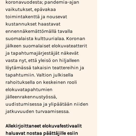
koronavuodesta; pandemia-ajan 
vaikutukset, epävakaa 
toimintakenttä ja nousevat 
kustannukset haastavat 
ennennäkemättömällä tavalla 
suomalaista kulttuurialaa. Koronan 
jälkeen suomalaiset elokuvateatterit 
ja tapahtumajärjestäjät näkevät 
vasta nyt, että yleisö on hiljalleen 
löytämässä takaisin teattereihin ja 
tapahtumiin. Valtion julkisella 
rahoituksella on keskeinen rooli 
elokuvatapahtumien 
jälleenrakennustyössä, 
uudistumisessa ja ylipäätään niiden 
jatkuvuuden turvaamisessa. 
Allekirjoittaneet elokuvafestivaalit 
haluavat nostaa päättäjille esiin 