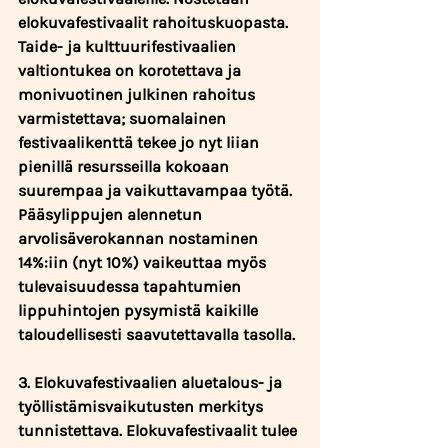
elokuvafestivaalit rahoituskuopasta. 
Taide- ja kulttuurifestivaalien 
valtiontukea on korotettava ja 
monivuotinen julkinen rahoitus 
varmistettava; suomalainen 
festivaalikenttä tekee jo nyt liian 
pienillä resursseilla kokoaan 
suurempaa ja vaikuttavampaa työtä. 
Pääsylippujen alennetun 
arvolisäverokannan nostaminen 
14%:iin (nyt 10%) vaikeuttaa myös 
tulevaisuudessa tapahtumien 
lippuhintojen pysymistä kaikille 
taloudellisesti saavutettavalla tasolla. 
3. Elokuvafestivaalien aluetalous- ja 
työllistämisvaikutusten merkitys 
tunnistettava. 
Elokuvafestivaalit tulee 