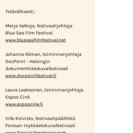
Ystävällisesti,
Merja Valkoja, festivaalijohtaja
Blue Sea Film Festival
www.blueseafilmfestival.net
Johanna Råman, toiminnanjohtaja
DocPoint - Helsingin 
dokumenttielokuvafestivaali
www.docpointfestival.fi
Laura Laaksonen, toiminnanjohtaja
Espoo Ciné
www.espoocine.fi
Ville Koivisto, festivaalipäällikkö
Forssan mykkäelokuvafestivaali
www.forssasilentmovie.com