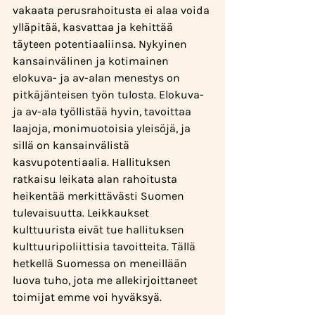
vakaata perusrahoitusta ei alaa voida 
ylläpitää, kasvattaa ja kehittää 
täyteen potentiaaliinsa. Nykyinen 
kansainvälinen ja kotimainen 
elokuva- ja av-alan menestys on 
pitkäjänteisen työn tulosta. Elokuva- 
ja av-ala työllistää hyvin, tavoittaa 
laajoja, monimuotoisia yleisöjä, ja 
sillä on kansainvälistä 
kasvupotentiaalia. Hallituksen 
ratkaisu leikata alan rahoitusta 
heikentää merkittävästi Suomen 
tulevaisuutta. Leikkaukset 
kulttuurista eivät tue hallituksen 
kulttuuripoliittisia tavoitteita. Tällä 
hetkellä Suomessa on meneillään 
luova tuho, jota me allekirjoittaneet 
toimijat emme voi hyväksyä.