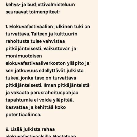
kehys- ja budjettivalmisteluun 
seuraavat toimenpiteet: 
1. Elokuvafestivaalien julkinen tuki on 
turvattava. Taiteen ja kulttuurin 
rahoitusta tulee vahvistaa 
pitkäjänteisesti. 
Vaikuttavan ja 
monimuotoisen 
elokuvafestivaaliverkoston ylläpito ja 
sen jatkuvuus edellyttävät julkista 
tukea, jonka taso on turvattava 
pitkäjänteisesti. Ilman pitkäjänteistä 
ja vakaata perusrahoituspohjaa 
tapahtumia ei voida ylläpitää, 
kasvattaa ja kehittää koko 
potentiaaliinsa. 
2. Lisää julkista rahaa 
elokuvafestivaaleille. Nostetaan 