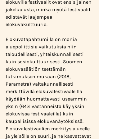
elokuville festivaalit ovat ensisijainen 
jakelualusta, minkä myötä festivaalit 
edistävät laajempaa 
elokuvakulttuuria.
Elokuvatapahtumilla on monia 
aluepoliittisia vaikutuksia niin 
taloudellisesti, yhteiskunnallisesti 
kuin sosiokulttuurisesti. Suomen 
elokuvasäätiön teettämän 
tutkimuksen mukaan (2018, 
Parametra) valtakunnallisesti 
merkittävillä elokuvafestivaaleilla 
käydään huomattavasti useammin 
yksin (64% vastanneista käy yksin 
elokuvissa festivaaleilla) kuin 
kaupallisissa elokuvanäytöksissä. 
Elokuvafestivaalien merkitys alueelle 
ja yleisölle on suuri, ja ne kasvattavat 