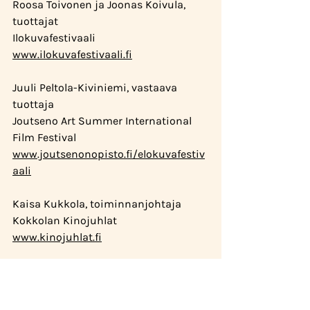
Roosa Toivonen ja Joonas Koivula, 
tuottajat
Ilokuvafestivaali
www.ilokuvafestivaali.fi
Juuli Peltola-Kiviniemi, vastaava 
tuottaja
Joutseno Art Summer International 
Film Festival
www.joutsenonopisto.fi/elokuvafestiv
aali
Kaisa Kukkola, toiminnanjohtaja
Kokkolan Kinojuhlat
www.kinojuhlat.fi
Mikko Aromaa, festivaalijohtaja
Night Visions -elokuvafestivaali
www.nightvisions.info